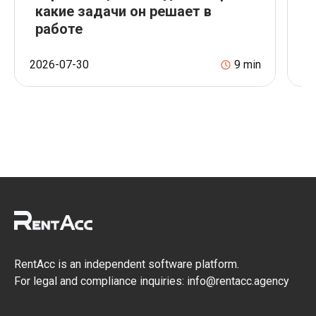
какие задачи он решает в
A
работе
о
2026-07-30
9
min
20
RentAcc is an independent software platform.
For legal and compliance inquiries: info@rentacc.agency