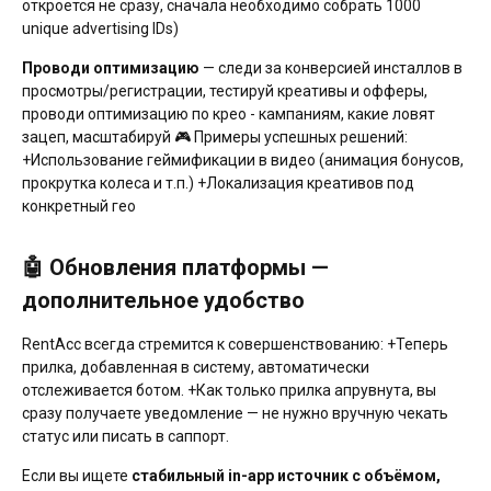
откроется не сразу, сначала необходимо собрать 1000
unique advertising IDs)
Проводи оптимизацию
— следи за конверсией инсталлов в
просмотры/регистрации, тестируй креативы и офферы,
проводи оптимизацию по крео - кампаниям, какие ловят
зацеп, масштабируй 🎮 Примеры успешных решений:
+Использование геймификации в видео (анимация бонусов,
прокрутка колеса и т.п.) +Локализация креативов под
конкретный гео
🤖 Обновления платформы —
дополнительное удобство
RentAcc всегда стремится к совершенствованию: +Теперь
прилка, добавленная в систему, автоматически
отслеживается ботом. +Как только прилка апрувнута, вы
сразу получаете уведомление — не нужно вручную чекать
статус или писать в саппорт.
Если вы ищете
стабильный in-app источник с объёмом,