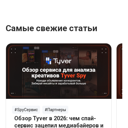
Самые свежие статьи
#SpyСервис
#Партнеры
#
Обзор Tyver в 2026: чем спай-
П
сервис зацепил медиабайеров и