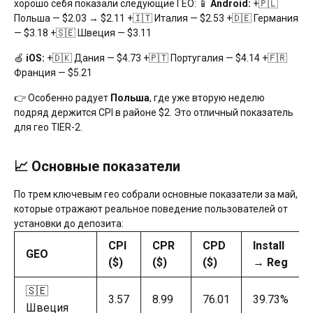
хорошо себя показали следующие ГЕО: 📱
Android:
+🇵🇱
Польша — $2.03 → $2.11 +🇮🇹 Италия — $2.53 +🇩🇪 Германия
— $3.18 +🇸🇪 Швеция — $3.11
🍏
iOS:
+🇩🇰 Дания — $4.73 +🇵🇹 Португалия — $4.14 +🇫🇷
Франция — $5.21
👉 Особенно радует
Польша
, где уже вторую неделю
подряд держится CPI в районе $2. Это отличный показатель
для гео TIER-2.
📈 Основные показатели
По трем ключевым гео собрали основные показатели за май,
которые отражают реальное поведение пользователей от
установки до депозита:
CPI
CPR
CPD
Install
GEO
($)
($)
($)
→ Reg
🇸🇪
3.57
8.99
76.01
39.73%
Швеция