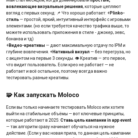
Май стал месяцем, когда доминировали
простые,
вовлекающие визуальные решения
, которые цепляют
взгляд с первых секунд: 📌 Что хорошо работает: +
Plinko-
стиль
— простой, яркий, интуитивный интерфейс с игровыми
элементами. (но если требуется качество трафика выше, то
можете использовать приложения в стиле - джокер, зевс,
бонанза и тд)
+
Видео-креативы
— дают максимальную отдачу по IPM и
глубине вовлечения. +
Нативный визуал
— без перегруза, но
с акцентом на первые 3 секунды. 👁 Креатив — это первое,
что видит пользователь. Если крео не работает — не
работает и всё остальное, поэтому всегда важно
тестировать разные креативы.
🧩 Как запускать Moloco
Если вы только начинаете тестировать Moloco или хотите
выйти на стабильные объёмы — вот ключевые принципы,
которые работают в 2025:
Ставь цель кампании in app event
— так алгоритм сразу начинает обучаться на нужное
действие. (Если у вас новая прила, то данная цель кампании