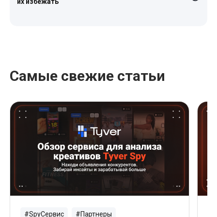
их избежать
Самые свежие статьи
#SpyСервис
#Партнеры
#