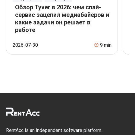
Обзор Tyver в 2026: чем спай-
П
сервис зацепил медиабайеров и
какие задачи он решает в
A
работе
о
2026-07-30
9
min
20
RentAcc is an independent software platform.