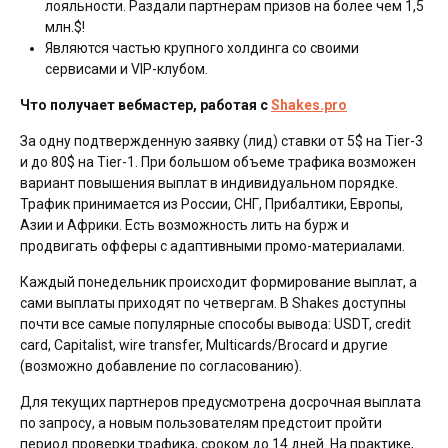
лояльности. Раздали партнерам призов на более чем 1,5
млн.$!
Являются частью крупного холдинга со своими
сервисами и VIP-клубом.
Что получает вебмастер, работая с
Shakes.pro
За одну подтвержденную заявку (лид) ставки от 5$ на Tier-3
и до 80$ на Tier-1. При большом объеме трафика возможен
вариант повышения выплат в индивидуальном порядке.
Трафик принимается из России, СНГ, Прибалтики, Европы,
Азии и Африки. Есть возможность лить на бурж и
продвигать офферы с адаптивными промо-материалами.
Каждый понедельник происходит формирование выплат, а
сами выплаты приходят по четвергам. В Shakes доступны
почти все самые популярные способы вывода: USDT, credit
card, Capitalist, wire transfer, Multicards/Brocard и другие
(возможно добавление по согласованию).
Для текущих партнеров предусмотрена досрочная выплата
по запросу, а новым пользователям предстоит пройти
период проверки трафика, сроком до 14 дней. На практике,