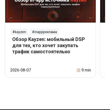
#kayzen
#inappреклама
#
Обзор Kayzen: мобильный DSP
О
для тех, кто хочет закупать
с
трафик самостоятельно
к
р
2026-08-07
9
min
20