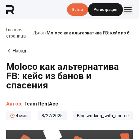
Войти
Регистрация
Главная
/
Блог
/
Moloco как альтернатива FB: кейс из банов и спасения
страница
Назад
Moloco как альтернатива
FB: кейс из банов и
спасения
Автор:
Team RentAcc
4
мин
8/22/2025
Blog.working_with_source