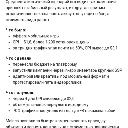
Среднестатистический сценарий выглядит так: кампании
приносят стабильный результат, и вдруг алгоритмы
ограничивают показы, часть аккаунтов уходит в бан, а
стоимость лида растет.
Что было:
оффер: мобильные игры
CPI — $1,8, более 1 200 установок в день
за три дня трафик упал почти на 50%, CPI вырос до $3,1
Что сделали:
перенесли бюджет на платформу
запустили кампании через in-app инвентарь крупных SSP
адаптировали креативы под мобильный формат и
протестировали пять видеороликов
Что получили:
через 4 дня CPI снизился до $2,0
объем установок вернулся к исходному
70% трафика поступало из гео, где FB показывал сбои
Moloco позволила быстро компенсировать просадку
объемов и вернуть контроль над стоимостью привлечения.