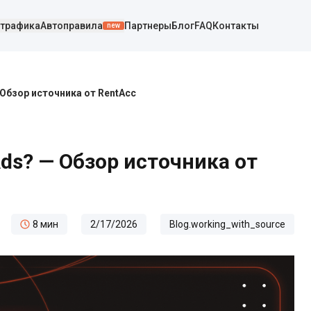
 трафика
Автоправила
Партнеры
Блог
FAQ
Контакты
new
 Обзор источника от RentAcc
Ads? — Обзор источника от
8
мин
2/17/2026
Blog.working_with_source