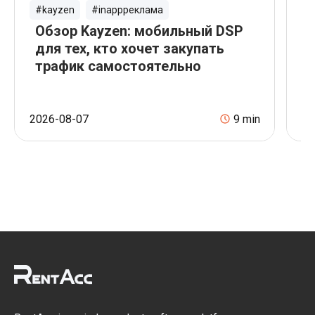
#kayzen
#inappреклама
#
Обзор Kayzen: мобильный DSP
О
для тех, кто хочет закупать
с
трафик самостоятельно
к
р
2026-08-07
9
min
20